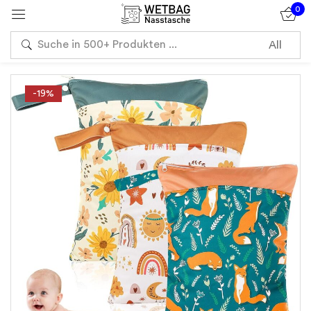
0
Sign in
-19%
Remember me
Lost password?
Log in
Create an account