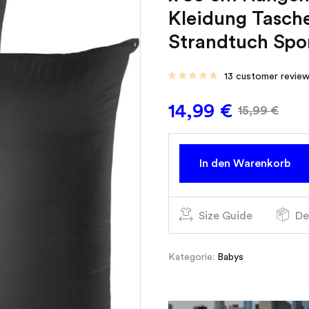
Kleidung Tasch
Strandtuch Spo
13
customer revie
14,99
€
15,99
€
In den Warenkorb
Size Guide
De
Kategorie:
Babys