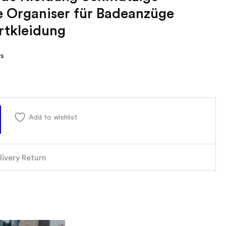
e Organiser für Badeanzüge
rtkleidung
ws
Add to wishlist
livery Return