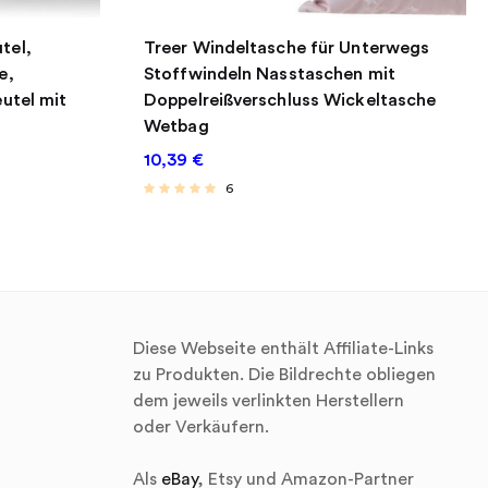
tel,
Treer Windeltasche für Unterwegs
für, dass Wasser von nasser Kleidung nicht nach außen
e,
Stoffwindeln Nasstaschen mit
utel mit
Doppelreißverschluss Wickeltasche
Wetbag
ht. Sie können ihn an den Türgriff, den Kinderwagen,
10,39
€
6
In den Einkaufswagen Kundenrezensionen 4,6 von 5
 9,99 €€9,99 7,99 €€7,99 9,99 €€9,99 6,99 €€6,99
ial Taft Taft Taft Taft Baumwolle + Polyester
Diese Webseite enthält Affiliate-Links
äsche? Unsere wetbag schwimmsachen, entworfen, um
zu Produkten. Die Bildrechte obliegen
dem jeweils verlinkten Herstellern
 ihnen eine geordnete separate Lagerung zu geben.
oder Verkäufern.
eine erfrischende Weise mit unserem funktionellen
Als
eBay
, Etsy und Amazon-Partner