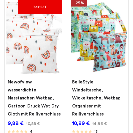
-29%
3er SET
Newofview
BelleStyle
wasserdichte
Windeltasche,
Nasstaschen Wetbag,
Wickeltasche, Wetbag
Cartoon-Druck Wet Dry
Organiser mit
Cloth mit Reißverschluss
Reißverschluss
9,88
€
10,99
€
10,88
€
14,96
€
4
13