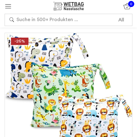
0
Sign in
-26%
Remember me
Lost password?
Log in
Create an account