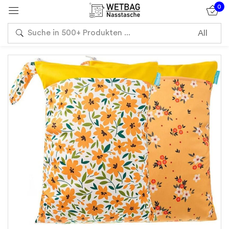
0
Sign in
Remember me
Lost password?
Log in
Create an account