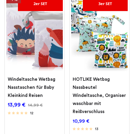
2er SET
3er SET
Windeltasche Wetbag
HOTLIKE Wetbag
Nasstaschen für Baby
Nassbeutel
Kleinkind Reisen
Windeltasche, Organiser
waschbar mit
13,99
€
14,99
€
Reißverschluss
12
10,99
€
13